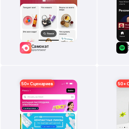
Самокат
Шоппинг
50+ Сценариев
50+ 