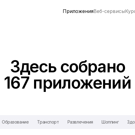
Приложения
Веб-сервисы
Кур
Здесь собрано
167 приложений
Образование
Транспорт
Развлечения
Шоппинг
Здо