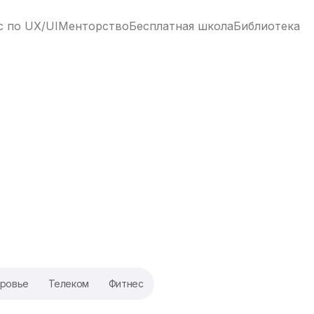
с по UX/UI
Менторство
Бесплатная школа
Библиотека
ровье
Телеком
Фитнес