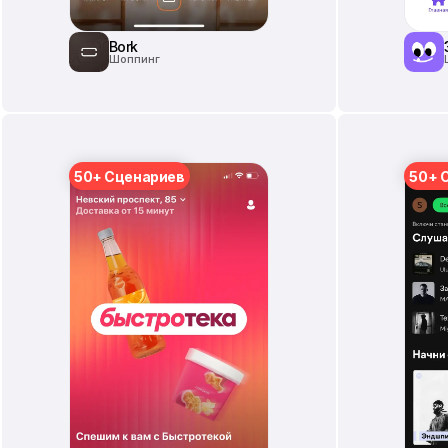
Bork
Шоппинг
50+ Сценариев
50+ 